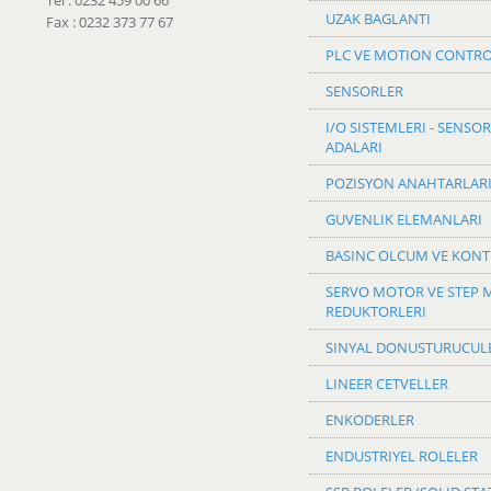
Tel : 0232 459 00 66
UZAK BAGLANTI
Fax : 0232 373 77 67
PLC VE MOTION CONTR
SENSORLER
I/O SISTEMLERI - SENSOR
ADALARI
POZISYON ANAHTARLAR
GUVENLIK ELEMANLARI
BASINC OLCUM VE KON
SERVO MOTOR VE STEP
REDUKTORLERI
SINYAL DONUSTURUCUL
LINEER CETVELLER
ENKODERLER
ENDUSTRIYEL ROLELER