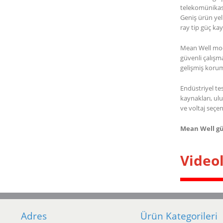
telekomünikas
Geniş ürün yel
ray tip güç ka
Mean Well model
güvenli çalışm
gelişmiş koruma
Endüstriyel te
kaynakları, ulu
ve voltaj seçe
Mean Well güç
Video
Adres
Ürün Kategorileri