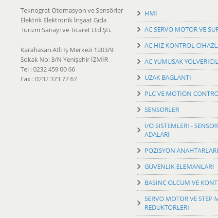
Teknograt Otomasyon ve Sensörler
HMI
Elektrik Elektronik İnşaat Gıda
AC SERVO MOTOR VE SU
Turizm Sanayi ve Ticaret Ltd.Şti.
AC HIZ KONTROL CIHAZL
Karahasan Atlı İş Merkezi 1203/9
Sokak No: 3/N Yenişehir İZMİR
AC YUMUSAK YOLVERICI
Tel : 0232 459 00 66
UZAK BAGLANTI
Fax : 0232 373 77 67
PLC VE MOTION CONTR
SENSORLER
I/O SISTEMLERI - SENSOR
ADALARI
POZISYON ANAHTARLAR
GUVENLIK ELEMANLARI
BASINC OLCUM VE KON
SERVO MOTOR VE STEP
REDUKTORLERI