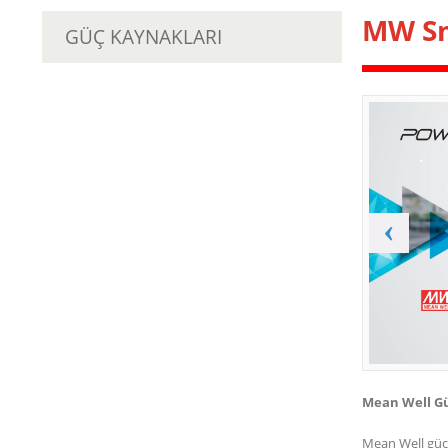
MW S
GÜÇ KAYNAKLARI
.
‹
Mean Well Güç
Mean Well
güç